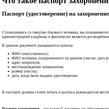
Что такое паспорт захоронени
Паспорт (удостоверение) на захоронени
Столкнувшись со смертью близкого человека, вы познакомитесь
администрацией кладбища и фактически является договорённос
В данном документе указываются пункты:
ФИО ответственного;
ФИО человека, похороненного на данном участке, дата р
адрес некрополя;
местонахождение захоронения;
размер участка;
дата, когда было выдано удостоверение.
В паспорте должна стоять печать и роспись руководителя мест
Паспорт захоронения
– это важный документ, он обеспечивает 