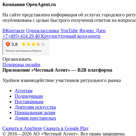
Компания OpenAgent.ru
На сайте представлена информация об услугах городского рит
опубликована с целью быстрого получения ответов на вопросы, 
ВКонтакте
Одноклассники
YouTube
Яндекс Дзен
+7 (495) 414 29 40
Круглосуточный колл-центр
Организовать
Похороны онлайн
Приложение
«Честный Агент»
—
B2B платформа
Удобное взаимодействие участников
ритуального рынка
Агентам
Подрядчикам
Поставщикам
Деятелям искусства
Прощальным залам
Домам престарелых
Скачать в AppStore
Скачать в Google Play
© 2016—2026
АО «Честный Агент».
Все права защищены.