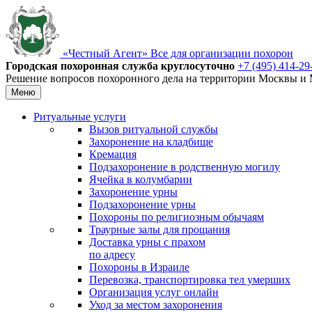
«Честный Агент»
Все для организации похорон
Городская похоронная
служба круглосуточно
+7 (495) 414-29
Решение вопросов похоронного дела на территории Москвы и М
Меню
Ритуальные услуги
Вызов ритуальной службы
Захоронение на кладбище
Кремация
Подзахоронение в родственную могилу
Ячейка в колумбарии
Захоронение урны
Подзахоронение урны
Похороны по религиозным обычаям
Траурные залы для прощания
Доставка урны с прахом
по адресу
Похороны в Израиле
Перевозка, транспортировка тел умерших
Организация услуг онлайн
Уход за местом захоронения