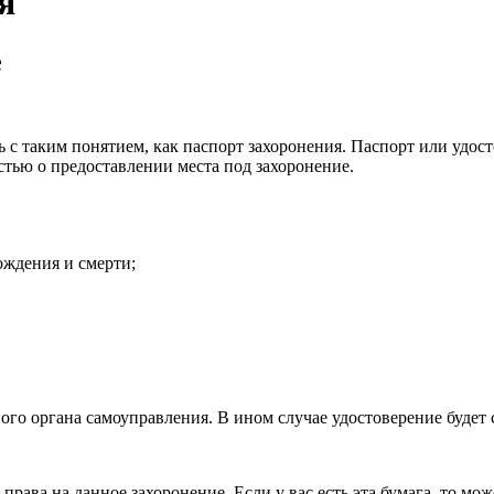
я
е
 с таким понятием, как паспорт захоронения. Паспорт или удос
тью о предоставлении места под захоронение.
ождения и смерти;
ного органа самоуправления. В ином случае удостоверение будет
права на данное захоронение. Если у вас есть эта бумага, то мож