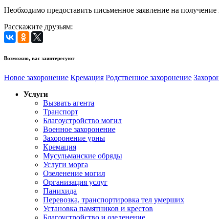
Необходимо предоставить письменное заявление на получение 
Расскажите друзьям:
Возможно, вас заинтересуют
Новое захоронение
Кремация
Родственное захоронение
Захоро
Услуги
Вызвать агента
Транспорт
Благоустройство могил
Военное захоронение
Захоронение урны
Кремация
Мусульманские обряды
Услуги морга
Озеленение могил
Организация услуг
Панихида
Перевозка, транспортировка тел умерших
Установка памятников и крестов
Благоустройство и озеленение