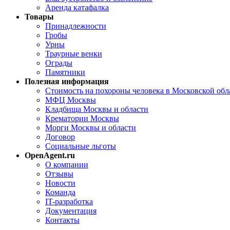
Аренда катафалка
Товары
Принадлежности
Гробы
Урны
Траурные венки
Ограды
Памятники
Полезная информация
Стоимость на похороны человека в Московской обла
МФЦ Москвы
Кладбища Москвы и области
Крематории Москвы
Морги Москвы и области
Договор
Социальные льготы
OpenAgent.ru
О компании
Отзывы
Новости
Команда
IT-разработка
Документация
Контакты