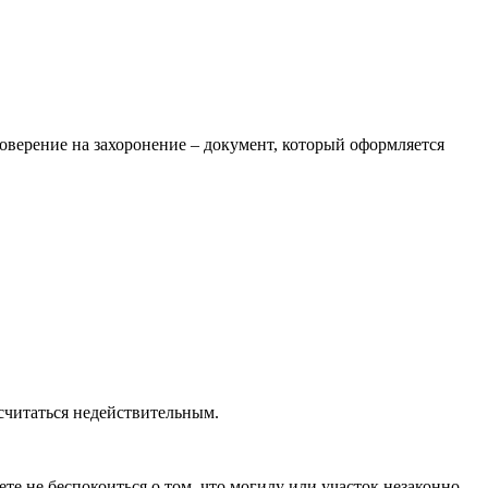
товерение на захоронение – документ, который оформляется
 считаться недействительным.
ете не беспокоиться о том, что могилу или участок незаконно