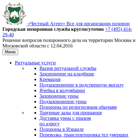
«Честный Агент»
Все для организации похорон
Городская похоронная
служба круглосуточно
+7 (495) 414-
29-40
Решение вопросов похоронного дела на территории Москвы и
Московской области с 12.04.2016
Меню
Ритуальные услуги
Вызов ритуальной службы
Захоронение на кладбище
Кремация
Подзахоронение в родственную могилу
Ячейка в колумбарии
Захоронение урны
Подзахоронение урны
Похороны по религиозным обычаям
Траурные залы для прощания
Доставка урны с прахом
по адресу
Похороны в Израиле
Перевозка, транспортировка тел умерших