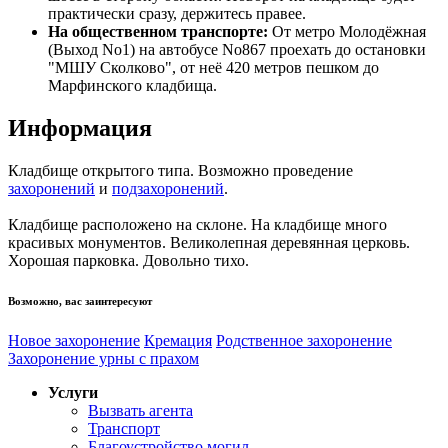
практически сразу, держитесь правее.
На общественном транспорте:
От метро Молодёжная
(Выход No1) на автобусе No867 проехать до остановки
"МШУ Сколково", от неё 420 метров пешком до
Марфинского кладбища.
Информация
Кладбище открытого типа. Возможно проведение
захоронений
и
подзахоронений
.
Кладбище расположено на склоне. На кладбище много
красивых монументов. Великолепная деревянная церковь.
Хорошая парковка. Довольно тихо.
Возможно, вас заинтересуют
Новое захоронение
Кремация
Родственное захоронение
Захоронение урны с прахом
Услуги
Вызвать агента
Транспорт
Благоустройство могил