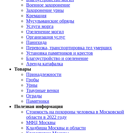
Военное захоронение
Захоронение урны
Кремация
Мусульманские обряды
Услуги морга
Озеленение могил
Организация услуг
Панихида
Перевозка, транспортировка тел умерших
Установка памятников и крестов
Благоустройство и озеленение
Аренда катафалка
Товары
Принадлежности
Гробы
Урны
Траурные венки
Ограды
Памятники
Полезная информация
Стоимость на похороны человека в Московской
области в 2022 году
МФЦ Москвы
Кладбища Москвы и области