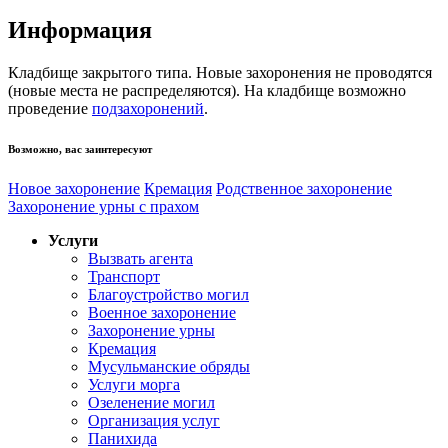
Информация
Кладбище закрытого типа. Новые захоронения не проводятся
(новые места не распределяются). На кладбище возможно
проведение
подзахоронений
.
Возможно, вас заинтересуют
Новое захоронение
Кремация
Родственное захоронение
Захоронение урны с прахом
Услуги
Вызвать агента
Транспорт
Благоустройство могил
Военное захоронение
Захоронение урны
Кремация
Мусульманские обряды
Услуги морга
Озеленение могил
Организация услуг
Панихида