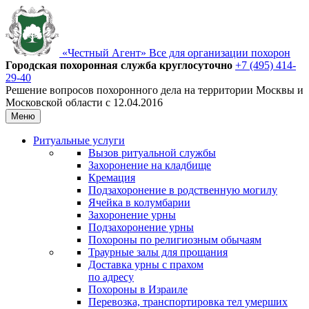
«Честный Агент»
Все для организации похорон
Городская похоронная
служба круглосуточно
+7 (495) 414-
29-40
Решение вопросов похоронного дела на территории Москвы и
Московской области с 12.04.2016
Меню
Ритуальные услуги
Вызов ритуальной службы
Захоронение на кладбище
Кремация
Подзахоронение в родственную могилу
Ячейка в колумбарии
Захоронение урны
Подзахоронение урны
Похороны по религиозным обычаям
Траурные залы для прощания
Доставка урны с прахом
по адресу
Похороны в Израиле
Перевозка, транспортировка тел умерших